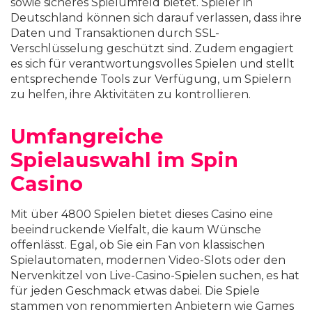
sowie sicheres Spielumfeld bietet. Spieler in
Deutschland können sich darauf verlassen, dass ihre
Daten und Transaktionen durch SSL-
Verschlüsselung geschützt sind. Zudem engagiert
es sich für verantwortungsvolles Spielen und stellt
entsprechende Tools zur Verfügung, um Spielern
zu helfen, ihre Aktivitäten zu kontrollieren.
Umfangreiche
Spielauswahl im Spin
Casino
Mit über 4800 Spielen bietet dieses Casino eine
beeindruckende Vielfalt, die kaum Wünsche
offenlässt. Egal, ob Sie ein Fan von klassischen
Spielautomaten, modernen Video-Slots oder den
Nervenkitzel von Live-Casino-Spielen suchen, es hat
für jeden Geschmack etwas dabei. Die Spiele
stammen von renommierten Anbietern wie Games