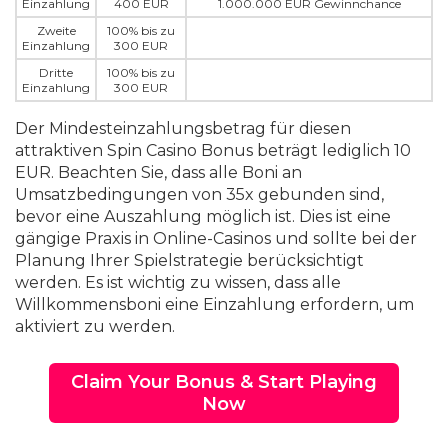
Einzahlung
400 EUR
1.000.000 EUR Gewinnchance
Zweite
100% bis zu
Einzahlung
300 EUR
Dritte
100% bis zu
Einzahlung
300 EUR
Der Mindesteinzahlungsbetrag für diesen
attraktiven Spin Casino Bonus beträgt lediglich 10
EUR. Beachten Sie, dass alle Boni an
Umsatzbedingungen von 35x gebunden sind,
bevor eine Auszahlung möglich ist. Dies ist eine
gängige Praxis in Online-Casinos und sollte bei der
Planung Ihrer Spielstrategie berücksichtigt
werden. Es ist wichtig zu wissen, dass alle
Willkommensboni eine Einzahlung erfordern, um
aktiviert zu werden.
Claim Your Bonus & Start Playing
Now