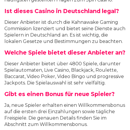
Ist dieses Casino in Deutschland legal?
Dieser Anbieter ist durch die Kahnawake Gaming
Commission lizenziert und bietet seine Dienste auch
Spielern in Deutschland an. Es ist wichtig, die
lokalen Gesetze und Bestimmungen zu beachten.
Welche Spiele bietet dieser Anbieter an?
Dieser Anbieter bietet über 4800 Spiele, darunter
Spielautomaten, Live Casino, Blackjack, Roulette,
Baccarat, Video Poker, Video Bingo und progressive
Jackpots. Die Spielauswahl ist sehr vielfältig.
Gibt es einen Bonus für neue Spieler?
Ja, neue Spieler erhalten einen Willkommensbonus
auf die ersten drei Einzahlungen sowie tägliche
Freispiele. Die genauen Details finden Sie im
Abschnitt zum Willkommensbonus.