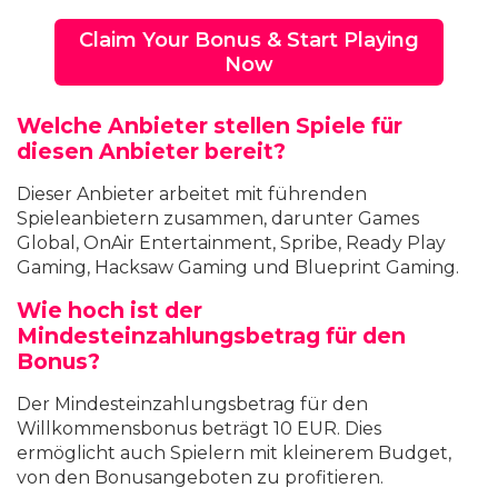
Claim Your Bonus & Start Playing
Now
Welche Anbieter stellen Spiele für
diesen Anbieter bereit?
Dieser Anbieter arbeitet mit führenden
Spieleanbietern zusammen, darunter Games
Global, OnAir Entertainment, Spribe, Ready Play
Gaming, Hacksaw Gaming und Blueprint Gaming.
Wie hoch ist der
Mindesteinzahlungsbetrag für den
Bonus?
Der Mindesteinzahlungsbetrag für den
Willkommensbonus beträgt 10 EUR. Dies
ermöglicht auch Spielern mit kleinerem Budget,
von den Bonusangeboten zu profitieren.