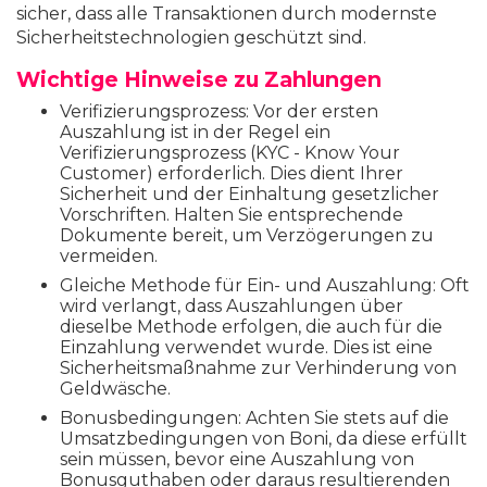
sicher, dass alle Transaktionen durch modernste
Sicherheitstechnologien geschützt sind.
Wichtige Hinweise zu Zahlungen
Verifizierungsprozess: Vor der ersten
Auszahlung ist in der Regel ein
Verifizierungsprozess (KYC - Know Your
Customer) erforderlich. Dies dient Ihrer
Sicherheit und der Einhaltung gesetzlicher
Vorschriften. Halten Sie entsprechende
Dokumente bereit, um Verzögerungen zu
vermeiden.
Gleiche Methode für Ein- und Auszahlung: Oft
wird verlangt, dass Auszahlungen über
dieselbe Methode erfolgen, die auch für die
Einzahlung verwendet wurde. Dies ist eine
Sicherheitsmaßnahme zur Verhinderung von
Geldwäsche.
Bonusbedingungen: Achten Sie stets auf die
Umsatzbedingungen von Boni, da diese erfüllt
sein müssen, bevor eine Auszahlung von
Bonusguthaben oder daraus resultierenden