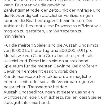
kann. Faktoren wie die gewählte
Zahlungsmethode, der Zeitpunkt der Anfrage und
die Notwendigkeit zusätzlicher Verifizierungen
können die Bearbeitungszeit beeinflussen. Der
Anbieter ist bestrebt, diese Prozesse so effizient wie
möglich zu gestalten, um Wartezeiten zu
minimieren.
Für die meisten Spieler sind die Auszahlungslimits
von 10.000 EUR pro Tag und 300.000 EUR pro
Monat, wie von Casino Guru berichtet, mehr als
ausreichend. Diese Limits bieten ausreichend
Spielraum für die meisten Gewinne. Bei größeren
Gewinnen empfiehlt es sich, vorab den
Kundenservice zu kontaktieren, um mögliche
höhere Limits oder spezielle Vereinbarungen zu
besprechen. Transparenz bei den
Auszahlungsbedingungen ist diesem Casino ein
wichtiges Anliegen, um sicherzustellen, dass Spieler
stets gut informiert sind.