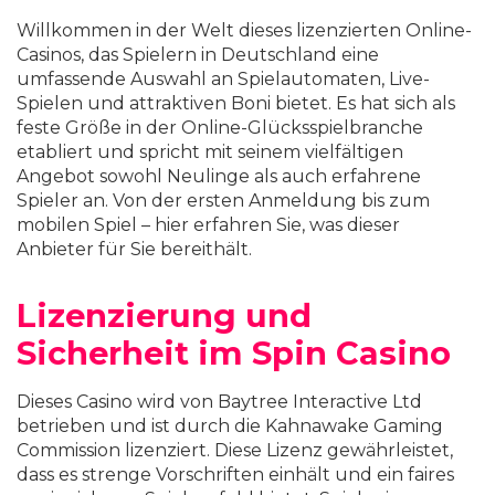
Willkommen in der Welt dieses lizenzierten Online-
Casinos, das Spielern in Deutschland eine
umfassende Auswahl an Spielautomaten, Live-
Spielen und attraktiven Boni bietet. Es hat sich als
feste Größe in der Online-Glücksspielbranche
etabliert und spricht mit seinem vielfältigen
Angebot sowohl Neulinge als auch erfahrene
Spieler an. Von der ersten Anmeldung bis zum
mobilen Spiel – hier erfahren Sie, was dieser
Anbieter für Sie bereithält.
Lizenzierung und
Sicherheit im Spin Casino
Dieses Casino wird von Baytree Interactive Ltd
betrieben und ist durch die Kahnawake Gaming
Commission lizenziert. Diese Lizenz gewährleistet,
dass es strenge Vorschriften einhält und ein faires