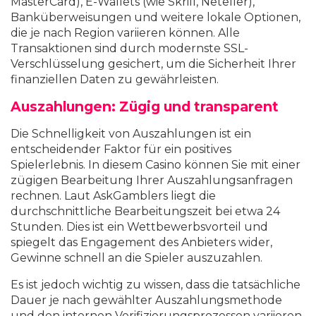
MasterCard), E-Wallets (wie Skrill, Neteller),
Banküberweisungen und weitere lokale Optionen,
die je nach Region variieren können. Alle
Transaktionen sind durch modernste SSL-
Verschlüsselung gesichert, um die Sicherheit Ihrer
finanziellen Daten zu gewährleisten.
Auszahlungen: Zügig und transparent
Die Schnelligkeit von Auszahlungen ist ein
entscheidender Faktor für ein positives
Spielerlebnis. In diesem Casino können Sie mit einer
zügigen Bearbeitung Ihrer Auszahlungsanfragen
rechnen. Laut AskGamblers liegt die
durchschnittliche Bearbeitungszeit bei etwa 24
Stunden. Dies ist ein Wettbewerbsvorteil und
spiegelt das Engagement des Anbieters wider,
Gewinne schnell an die Spieler auszuzahlen.
Es ist jedoch wichtig zu wissen, dass die tatsächliche
Dauer je nach gewählter Auszahlungsmethode
und den internen Verifizierungsprozessen variieren